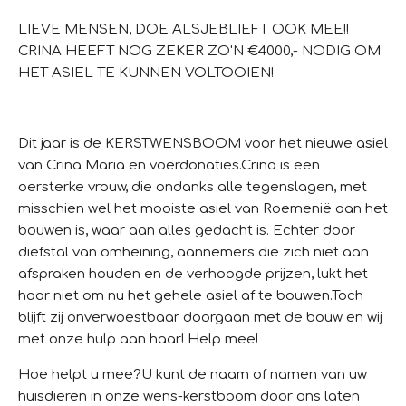
LIEVE MENSEN, DOE ALSJEBLIEFT OOK MEE!!
CRINA HEEFT NOG ZEKER ZO'N €4000,- NODIG OM
HET ASIEL TE KUNNEN VOLTOOIEN!
Dit
jaar is de KERSTWENSBOOM voor het nieuwe asiel
van Crina Maria en voerdonaties.
Crina is een
oersterke vrouw, die ondanks alle tegenslagen, met
misschien wel het mooiste asiel van Roemenië aan het
bouwen is, waar aan alles gedacht is. Echter door
diefstal van omheining, aannemers die zich niet aan
afspraken houden en de verhoogde prijzen, lukt het
haar niet om nu het gehele asiel af te bouwen.
Toch
blijft zij onverwoestbaar doorgaan met de bouw en wij
met onze hulp aan haar! Help mee!
Hoe helpt u mee?
U kunt de naam of namen van uw
huisdieren in onze wens-kerstboom door ons laten