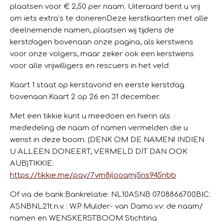
plaatsen voor € 2,50 per naam. Uiteraard bent u vrij
om iets extra’s te doneren
Deze kerstkaarten met alle
deelnemende namen, plaatsen wij tijdens de
kerstdagen bovenaan onze pagina, als kerstwens
voor onze volgers, maar zeker ook een kerstwens
voor alle vrijwilligers en rescuers in het veld.
Kaart 1 staat op kerstavond en eerste kerstdag
bovenaan.
Kaart 2 op 26 en 31 december.
Met een tikkie kunt u meedoen en hierin als
mededeling de naam of namen vermelden die u
wenst in deze boom. (DENK OM DE NAMEN! INDIEN
U ALLEEN DONEERT, VERMELD DIT DAN OOK
AUB)
TIKKIE:
https://tikkie.me/pay/7vm8jlooqmj5ns945nbb
Of via de bank:
Bankrelatie: NL10ASNB 0708866700
BIC:
ASNBNL21
t.n.v. : W.P Mulder- van Dam
o.v.v: de naam/
namen en WENSKERSTBOOM Stichting