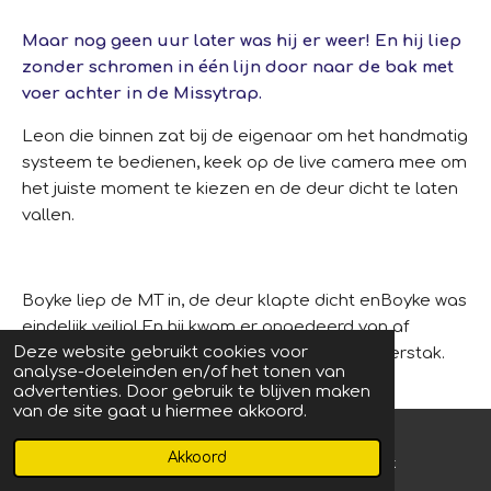
Maar nog geen uur later was hij er weer! En hij liep
zonder schromen in één lijn door naar de bak met
voer achter in de Missytrap.
Leon die binnen zat bij de eigenaar om het handmatig
systeem te bedienen, keek op de live camera mee om
het juiste moment te kiezen en de deur dicht te laten
vallen.
Boyke liep de MT in, de deur klapte dicht enBoyke was
eindelijk veilig!
En hij kwam er ongedeerd van af
Deze website gebruikt cookies voor
ondanks de drukke wegen die hij al dagen overstak.
analyse-doeleinden en/of het tonen van
advertenties. Door gebruik te blijven maken
van de site gaat u hiermee akkoord.
Wat een opluchting voor zijn lieve bezorgde
Akkoord
E-mailadres
Facebook
eigenaar en voor de bemiddelaar van de zeer