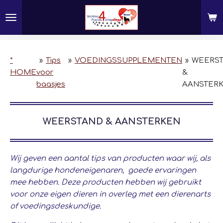
Ga
direct
naar
de
hoofdinhoud
*
»
Tips
»
VOEDINGSSUPPLEMENTEN
»
WEERS
HOME
voor
&
baasjes
AANSTER
WEERSTAND & AANSTERKEN
Wij geven een aantal tips van producten waar wij, als
langdurige hondeneigenaren, goede ervaringen
mee hebben. Deze producten hebben wij gebruikt
voor onze eigen dieren in overleg met een dierenarts
of voedingsdeskundige.