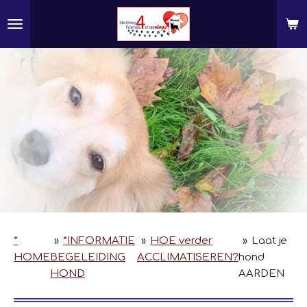
Ga
direct
naar
de
hoofdinhoud
*
»
*INFORMATIE
»
HOE verder
»
Laat je
HOME
BEGELEIDING
ACCLIMATISEREN?
hond
HOND
AARDEN