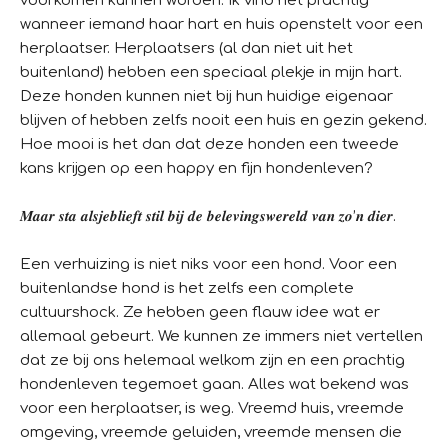
voorkomen kunnen worden. Ik vind het prachtig
wanneer iemand haar hart en huis openstelt voor een
herplaatser. Herplaatsers (al dan niet uit het
buitenland) hebben een speciaal plekje in mijn hart.
Deze honden kunnen niet bij hun huidige eigenaar
blijven of hebben zelfs nooit een huis en gezin gekend.
Hoe mooi is het dan dat deze honden een tweede
kans krijgen op een happy en fijn hondenleven?
𝑴𝒂𝒂𝒓 𝒔𝒕𝒂 𝒂𝒍𝒔𝒋𝒆𝒃𝒍𝒊𝒆𝒇𝒕 𝒔𝒕𝒊𝒍 𝒃𝒊𝒋 𝒅𝒆 𝒃𝒆𝒍𝒆𝒗𝒊𝒏𝒈𝒔𝒘𝒆𝒓𝒆𝒍𝒅 𝒗𝒂𝒏 𝒛𝒐’𝒏 𝒅𝒊𝒆𝒓.
Een verhuizing is niet niks voor een hond. Voor een
buitenlandse hond is het zelfs een complete
cultuurshock. Ze hebben geen flauw idee wat er
allemaal gebeurt. We kunnen ze immers niet vertellen
dat ze bij ons helemaal welkom zijn en een prachtig
hondenleven tegemoet gaan. Alles wat bekend was
voor een herplaatser, is weg. Vreemd huis, vreemde
omgeving, vreemde geluiden, vreemde mensen die