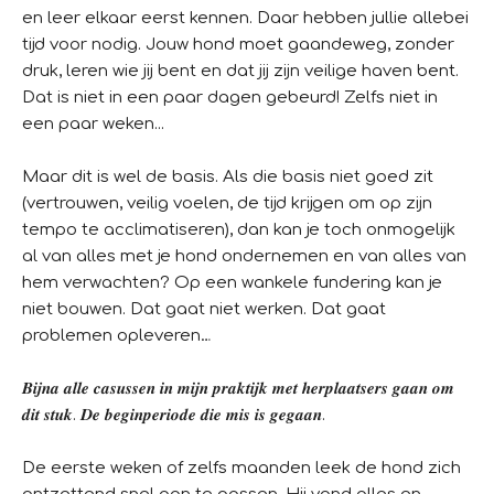
en leer elkaar eerst kennen. Daar hebben jullie allebei
tijd voor nodig. Jouw hond moet gaandeweg, zonder
druk, leren wie jij bent en dat jij zijn veilige haven bent.
Dat is niet in een paar dagen gebeurd! Zelfs niet in
een paar weken...
Maar dit is wel de basis. Als die basis niet goed zit
(vertrouwen, veilig voelen, de tijd krijgen om op zijn
tempo te acclimatiseren), dan kan je toch onmogelijk
al van alles met je hond ondernemen en van alles van
hem verwachten? Op een wankele fundering kan je
niet bouwen. Dat gaat niet werken. Dat gaat
problemen opleveren…
𝑩𝒊𝒋𝒏𝒂 𝒂𝒍𝒍𝒆 𝒄𝒂𝒔𝒖𝒔𝒔𝒆𝒏 𝒊𝒏 𝒎𝒊𝒋𝒏 𝒑𝒓𝒂𝒌𝒕𝒊𝒋𝒌 𝒎𝒆𝒕 𝒉𝒆𝒓𝒑𝒍𝒂𝒂𝒕𝒔𝒆𝒓𝒔 𝒈𝒂𝒂𝒏 𝒐𝒎
𝒅𝒊𝒕 𝒔𝒕𝒖𝒌. 𝑫𝒆 𝒃𝒆𝒈𝒊𝒏𝒑𝒆𝒓𝒊𝒐𝒅𝒆 𝒅𝒊𝒆 𝒎𝒊𝒔 𝒊𝒔 𝒈𝒆𝒈𝒂𝒂𝒏.
De eerste weken of zelfs maanden leek de hond zich