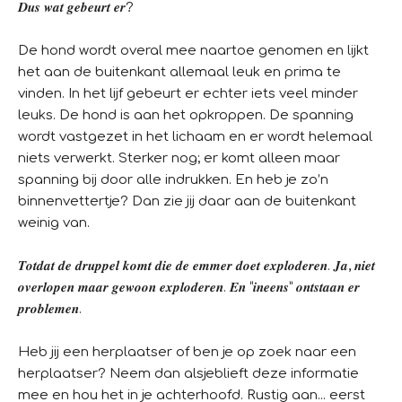
𝑫𝒖𝒔 𝒘𝒂𝒕 𝒈𝒆𝒃𝒆𝒖𝒓𝒕 𝒆𝒓?
De hond wordt overal mee naartoe genomen en lijkt
het aan de buitenkant allemaal leuk en prima te
vinden. In het lijf gebeurt er echter iets veel minder
leuks. De hond is aan het opkroppen. De spanning
wordt vastgezet in het lichaam en er wordt helemaal
niets verwerkt. Sterker nog; er komt alleen maar
spanning bij door alle indrukken. En heb je zo’n
binnenvettertje? Dan zie jij daar aan de buitenkant
weinig van.
𝑻𝒐𝒕𝒅𝒂𝒕 𝒅𝒆 𝒅𝒓𝒖𝒑𝒑𝒆𝒍 𝒌𝒐𝒎𝒕 𝒅𝒊𝒆 𝒅𝒆 𝒆𝒎𝒎𝒆𝒓 𝒅𝒐𝒆𝒕 𝒆𝒙𝒑𝒍𝒐𝒅𝒆𝒓𝒆𝒏. 𝑱𝒂, 𝒏𝒊𝒆𝒕
𝒐𝒗𝒆𝒓𝒍𝒐𝒑𝒆𝒏 𝒎𝒂𝒂𝒓 𝒈𝒆𝒘𝒐𝒐𝒏 𝒆𝒙𝒑𝒍𝒐𝒅𝒆𝒓𝒆𝒏. 𝑬𝒏 “𝒊𝒏𝒆𝒆𝒏𝒔” 𝒐𝒏𝒕𝒔𝒕𝒂𝒂𝒏 𝒆𝒓
𝒑𝒓𝒐𝒃𝒍𝒆𝒎𝒆𝒏.
Heb jij een herplaatser of ben je op zoek naar een
herplaatser? Neem dan alsjeblieft deze informatie
mee en hou het in je achterhoofd. Rustig aan... eerst