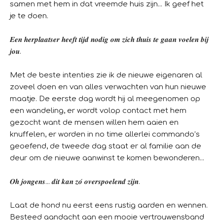
samen met hem in dat vreemde huis zijn... Ik geef het
je te doen.
𝑬𝒆𝒏 𝒉𝒆𝒓𝒑𝒍𝒂𝒂𝒕𝒔𝒆𝒓 𝒉𝒆𝒆𝒇𝒕 𝒕𝒊𝒋𝒅 𝒏𝒐𝒅𝒊𝒈 𝒐𝒎 𝒛𝒊𝒄𝒉 𝒕𝒉𝒖𝒊𝒔 𝒕𝒆 𝒈𝒂𝒂𝒏 𝒗𝒐𝒆𝒍𝒆𝒏 𝒃𝒊𝒋
𝒋𝒐𝒖.
Met de beste intenties zie ik de nieuwe eigenaren al
zoveel doen en van alles verwachten van hun nieuwe
maatje. De eerste dag wordt hij al meegenomen op
een wandeling, er wordt volop contact met hem
gezocht want de mensen willen hem aaien en
knuffelen, er worden in no time allerlei commando’s
geoefend, de tweede dag staat er al familie aan de
deur om de nieuwe aanwinst te komen bewonderen...
𝑶𝒉 𝒋𝒐𝒏𝒈𝒆𝒏𝒔... 𝒅𝒊𝒕 𝒌𝒂𝒏 𝒛𝒐́ 𝒐𝒗𝒆𝒓𝒔𝒑𝒐𝒆𝒍𝒆𝒏𝒅 𝒛𝒊𝒋𝒏.
Laat de hond nu eerst eens rustig aarden en wennen.
Besteed aandacht aan een mooie vertrouwensband