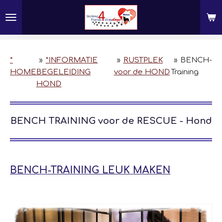
Ga
direct
naar
de
hoofdinhoud
*
»
*INFORMATIE
»
RUSTPLEK
»
BENCH-
HOME
BEGELEIDING
voor de HOND
Training
HOND
BENCH TRAINING voor de RESCUE - Hond
BENCH-TRAINING LEUK MAKEN