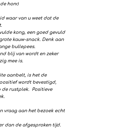
 de hon
d
id waar van u weet dat de
.
vulde kong, een goed gevuld
e grote kauw-snack. Denk aan
ange bullepees.
d blij van wordt en zeker
zig mee is.
e aanbelt, is het de
 positief wordt bevestigd,
p de rustplek. Positieve
k.
en vraag aan het bezoek echt
ter dan de afgesproken tijd.