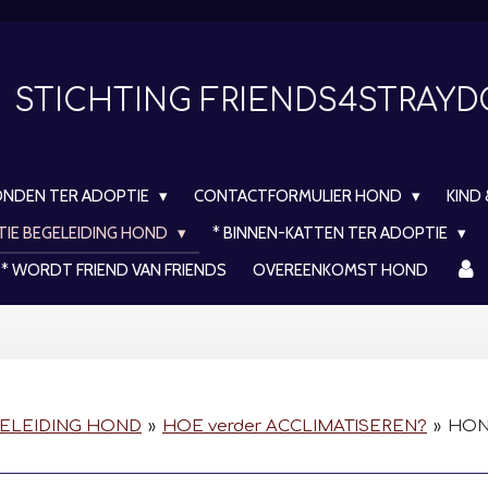
STICHTING FRIENDS4STRAY
ONDEN TER ADOPTIE
CONTACTFORMULIER HOND
KIND
TIE BEGELEIDING HOND
* BINNEN-KATTEN TER ADOPTIE
* WORDT FRIEND VAN FRIENDS
OVEREENKOMST HOND
GELEIDING HOND
»
HOE verder ACCLIMATISEREN?
»
HON