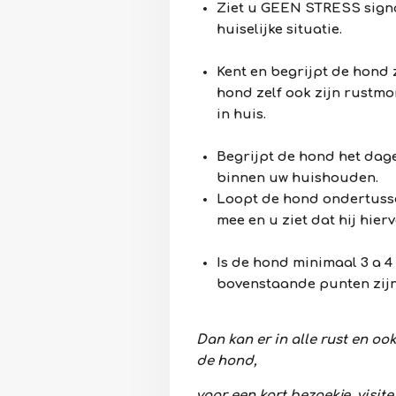
Ziet u GEEN STRESS sign
huiselijke situatie.
Kent en begrijpt de hond z
hond zelf ook zijn rustm
in huis.
Begrijpt de hond het dage
binnen uw huishouden.
Loopt de hond ondertusse
mee en u ziet dat hij hierv
Is de hond minimaal 3 a 4 
bovenstaande punten zijn
Dan kan er in alle rust en o
de hond,
voor een kort bezoekje, visit