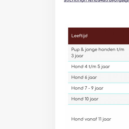
stichtingfriends4straydigs