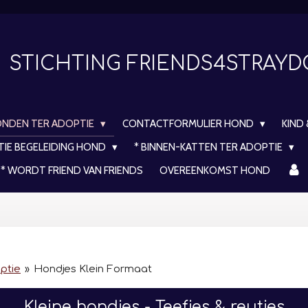
STICHTING FRIENDS4STRAY
ONDEN TER ADOPTIE
CONTACTFORMULIER HOND
KIND
TIE BEGELEIDING HOND
* BINNEN-KATTEN TER ADOPTIE
* WORDT FRIEND VAN FRIENDS
OVEREENKOMST HOND
ptie
»
Hondjes Klein Formaat
Kleine hondjes - Teefjes & reutjes