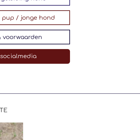
g pup / jonge hond
& voorwaarden
 socialmedia
TE