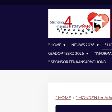
Ga
direct
naar
de
hoofdinhoud
* HOME
NIEUWS 2026
* H
GEADOPTEERD 2026
*INFORMA
* SPONSOR EEN KANSARME HOND
* HOME
»
* HONDEN ter Ado