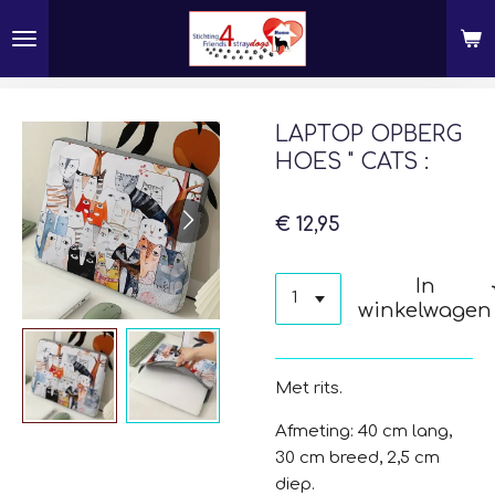
Ga
direct
naar
de
hoofdinhoud
LAPTOP OPBERG
HOES " CATS :
€ 12,95
In
winkelwagen
Met rits.
Afmeting: 40 cm lang,
30 cm breed, 2,5 cm
diep.