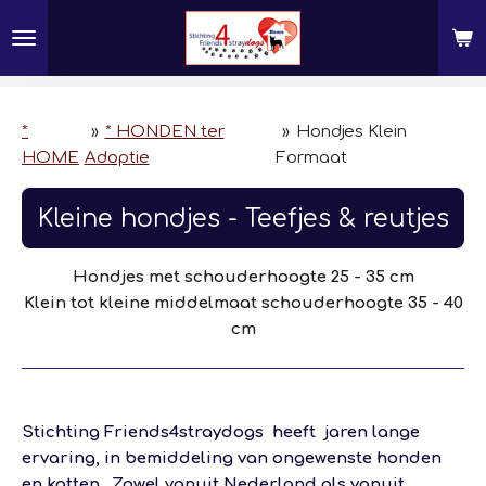
Ga
direct
naar
de
hoofdinhoud
*
»
* HONDEN ter
»
Hondjes Klein
HOME
Adoptie
Formaat
Kleine hondjes - Teefjes & reutjes
Hondjes met schouderhoogte 25 - 35 cm
Klein tot kleine middelmaat schouderhoogte 35 - 40
cm
Stichting Friends4straydogs heeft jaren lange
ervaring, in bemiddeling van ongewenste honden
en katten. Zowel vanuit Nederland als vanuit