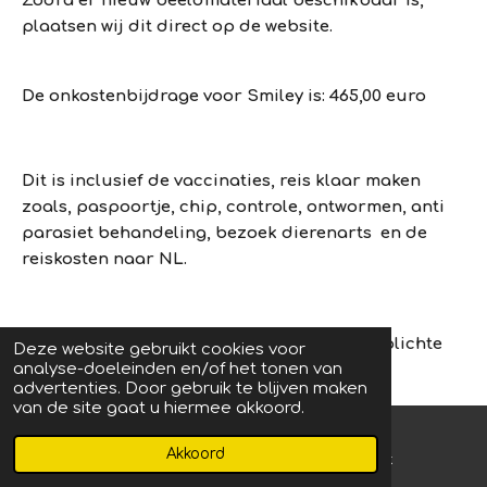
Zodra er nieuw beeldmateriaal beschikbaar is,
plaatsen wij dit direct op de website.
De onkostenbijdrage voor Smiley is: 465,00 euro
Dit is inclusief de vaccinaties, reis klaar maken
zoals, paspoortje, chip, controle, ontwormen, anti
parasiet behandeling, bezoek dierenarts en de
reiskosten naar NL.
Bijkomende kosten, via de stichting, de verplichte
Deze website gebruikt cookies voor
analyse-doeleinden en/of het tonen van
importmelding
zie uitleg op deze website
advertenties. Door gebruik te blijven maken
van de site gaat u hiermee akkoord.
En het 3-punt anti-ontsnappingstuigje voor een
Akkoord
E-mailadres
Facebook
veilige overdracht en veilig leren lopen aan de lijn.